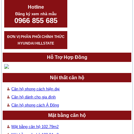
Hotline
Đăng ký xem nhà mẫu
0966 855 685
ĐƠN VỊ PHÂN PHỐI CHÍNH THỨC
HYUNDAI HILLSTATE
Hỗ Trợ Hợp Đồng
Nội thất căn hộ
Căn hộ phong cách hiện đại
Căn hộ dành cho gia đình
Căn hộ phong cách Á Đông
Mặt bằng căn hộ
Mặt bằng căn hộ 102.79m2