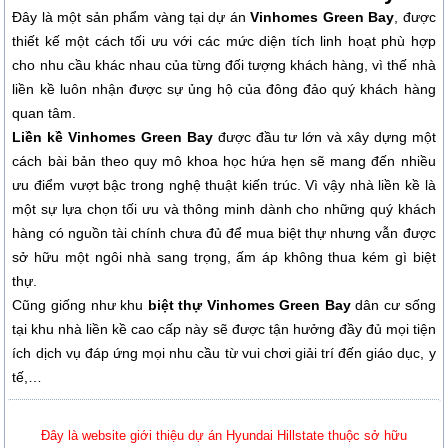
Đây là một sản phẩm vàng tại dự án
Vinhomes Green Bay
, được
thiết kế một cách tối ưu với các mức diện tích linh hoạt phù hợp
cho nhu cầu khác nhau của từng đối tượng khách hàng, vì thế nhà
liền kề luôn nhận được sự ủng hộ của đông đảo quý khách hàng
quan tâm.
Liền kề Vinhomes Green Bay
được đầu tư lớn và xây dựng một
cách bài bản theo quy mô khoa học hứa hẹn sẽ mang đến nhiều
ưu điểm vượt bậc trong nghệ thuật kiến trúc. Vì vậy nhà liền kề là
một sự lựa chọn tối ưu và thông minh dành cho những quý khách
hàng có nguồn tài chính chưa đủ để mua biệt thự nhưng vẫn được
sở hữu một ngôi nhà sang trọng, ấm áp không thua kém gì biệt
thự.
Cũng giống như khu
biệt thự Vinhomes Green Bay
dân cư sống
tại khu nhà liền kề cao cấp này sẽ được tận hưởng đầy đủ mọi tiện
ích dịch vụ đáp ứng mọi nhu cầu từ vui chơi giải trí đến giáo dục, y
tế,…
Đây là website giới thiệu dự án Hyundai Hillstate thuộc sở hữu