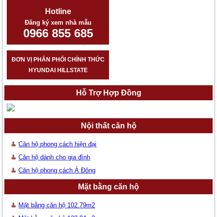
Hotline
Đăng ký xem nhà mẫu
0966 855 685
ĐƠN VỊ PHÂN PHỐI CHÍNH THỨC
HYUNDAI HILLSTATE
Hỗ Trợ Hợp Đồng
Nội thất căn hộ
Căn hộ phong cách hiện đại
Căn hộ dành cho gia đình
Căn hộ phong cách Á Đông
Mặt bằng căn hộ
Mặt bằng căn hộ 102.79m2