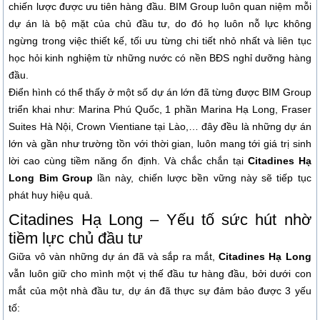
chiến lược được ưu tiên hàng đầu. BIM Group luôn quan niệm mỗi
dự án là bộ mặt của chủ đầu tư, do đó họ luôn nỗ lực không
ngừng trong việc thiết kế, tối ưu từng chi tiết nhỏ nhất và liên tục
học hỏi kinh nghiệm từ những nước có nền BĐS nghỉ dưỡng hàng
đầu.
Điển hình có thể thấy ở một số dự án lớn đã từng được BIM Group
triển khai như: Marina Phú Quốc, 1 phần Marina Hạ Long, Fraser
Suites Hà Nội, Crown Vientiane tại Lào,… đây đều là những dự án
lớn và gần như trường tồn với thời gian, luôn mang tới giá trị sinh
lời cao cùng tiềm năng ổn định. Và chắc chắn tại
Citadines Hạ
Long Bim Group
lần này, chiến lược bền vững này sẽ tiếp tục
phát huy hiệu quả.
Citadines Hạ Long – Yếu tố sức hút nhờ
tiềm lực chủ đầu tư
Giữa vô vàn những dự án đã và sắp ra mắt,
Citadines Hạ Long
vẫn luôn giữ cho mình một vị thế đầu tư hàng đầu, bởi dưới con
mắt của một nhà đầu tư, dự án đã thực sự đảm bảo được 3 yếu
tố: