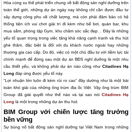
Hòa cùng xu thế phát triển chung về bất động sản nghỉ dưỡng trên
toàn thế giới, những dự án ngày nay không chỉ cần được đầu tư
xây dựng công phu về chất lượng, mà còn phải đảm bảo có hệ
thống tiện ích vui chơi giải trí đi kèm như bể bơi, quán bar, khu
mua sắm, phòng tập Gym, khu chăm sóc sắc đẹp… Đây là những
yếu tố quan trọng trong việc tăng khả năng cạnh tranh và thu hút
ghé thăm, đặc biệt là đối với du khách nước ngoài hay những
thương gia cao cấp. Do đó, việc có một chủ đầu tư với tiềm lực tài
chính mạnh để đứng sau một dự án BĐS nghỉ dưỡng là một nhu
cầu thiết yếu, và không phải dự án nào cũng như
Citadines Hạ
Long
đáp ứng được yếu tố này.
“Lợi nhuận lớn luôn đi kèm rủi ro cao” đây dường như là một bài
toán khó giải của những ông trùm địa ốc Việt. Vậy ông trùm BIM
Group đã giải quyết như thế nào và tại sao nói
Citadines Hạ
Long
là một trong những dự án thu hút.
BIM Group với chiến lược tăng trưởng
bền vững
Sự bùng nổ bất động sản nghỉ dưỡng tại Việt Nam trong những