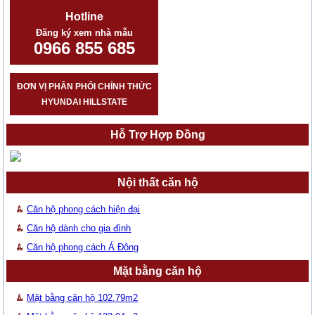
Hotline
Đăng ký xem nhà mẫu
0966 855 685
ĐƠN VỊ PHÂN PHỐI CHÍNH THỨC
HYUNDAI HILLSTATE
Hỗ Trợ Hợp Đồng
Nội thất căn hộ
Căn hộ phong cách hiện đại
Căn hộ dành cho gia đình
Căn hộ phong cách Á Đông
Mặt bằng căn hộ
Mặt bằng căn hộ 102.79m2