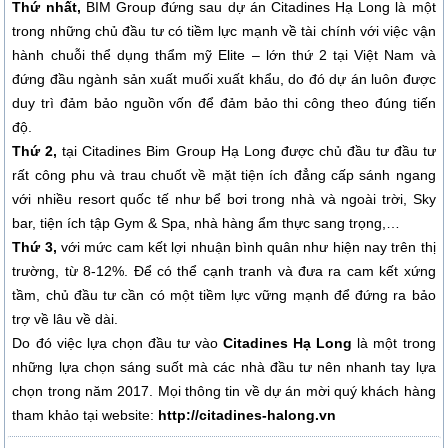
Thứ nhất,
BIM Group đứng sau dự án Citadines Hạ Long là một
trong những chủ đầu tư có tiềm lực mạnh về tài chính với việc vận
hành chuỗi thể dụng thẩm mỹ Elite – lớn thứ 2 tại Việt Nam và
đứng đầu ngành sản xuất muối xuất khẩu, do đó dự án luôn được
duy trì đảm bảo nguồn vốn để đảm bảo thi công theo đúng tiến
độ.
Thứ 2,
tại Citadines Bim Group Hạ Long được chủ đầu tư đầu tư
rất công phu và trau chuốt về mặt tiện ích đẳng cấp sánh ngang
với nhiều resort quốc tế như bể bơi trong nhà và ngoài trời, Sky
bar, tiện ích tập Gym & Spa, nhà hàng ẩm thực sang trọng,…
Thứ 3,
với mức cam kết lợi nhuận bình quân như hiện nay trên thị
trường, từ 8-12%. Để có thể cạnh tranh và đưa ra cam kết xứng
tầm, chủ đầu tư cần có một tiềm lực vững mạnh để đứng ra bảo
trợ về lâu về dài.
Do đó việc lựa chọn đầu tư vào
Citadines Hạ Long
là một trong
những lựa chọn sáng suốt mà các nhà đầu tư nên nhanh tay lựa
chọn trong năm 2017. Mọi thông tin về dự án mời quý khách hàng
tham khảo tại website:
http://citadines-halong.vn