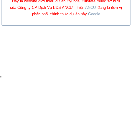
Đây là website giới thiệu dự án Hyundai Hillstate thuộc sở hữu
của Công ty CP Dịch Vụ BĐS ANCƯ - Hiện
ANCƯ
đang là đơn vị
phân phối chính thức dự án này
Google