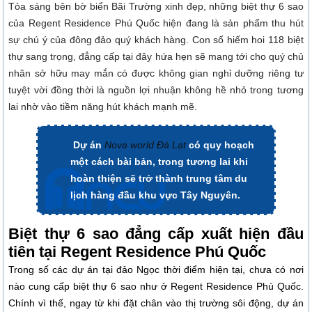
Tỏa sáng bên bờ biển Bãi Trường xinh đẹp, những biệt thự 6 sao
của
Regent Residence Phú Quốc
hiện đang là sản phẩm thu hút
sự chú ý của đông đảo quý khách hàng. Con số hiếm hoi 118 biệt
thự sang trọng, đẳng cấp tại đây hứa hẹn sẽ mang tới cho quý chủ
nhân sở hữu may mắn có được không gian nghỉ dưỡng riêng tư
tuyệt vời đồng thời là nguồn lợi nhuận không hề nhỏ trong tương
lai nhờ vào tiềm năng hút khách mạnh mẽ.
Dự án
Nova world Đà Lạt
có quy hoạch
một cách bài bản, trong tương lai khi
hoàn thiện sẽ trở thành trung tâm du
lịch hàng đầu khu vực Tây Nguyên.
Biệt thự 6 sao đẳng cấp xuất hiện đầu
tiên tại Regent Residence Phú Quốc
Trong số các dự án tại đảo Ngọc thời điểm hiện tại, chưa có nơi
nào cung cấp biệt thự 6 sao như ở
Regent Residence Phú Quốc.
Chính vì thế, ngay từ khi đặt chân vào thị trường sôi động, dự án