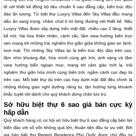
tế với thiết kế đồng bộ tiêu chuẩn 6 sao đẳng cấp, kiến trúc độc
đáo ấn tượng. Từ biệt thự Luxyry Villas đến Sky Villas đều mang
dấu ấn sang trọng, chăm chút tỉ mỉ từng đường nét thiết kế. Nếu
Luxyry Villas được xây dựng trên mặt đất, chiều cao 2 tầng, thiết
kế mở, hài hòa thiên nhiên, cảnh sắc, tầm view hướng biển trọn
vẹn mang tới những trải nghiệm thư giãn giữa không gian an lành,
tươi mát. Thì những Sky Villas lại là kiến trúc độc đáo trên cao,
tầm nhìn khoáng đạt, hòa mình cùng gió trời, ánh sáng và tầm
view hướng biển ngoạn mục, mang tới cảm giác mới lạ, trải
nghiệm thư giãn hòa mình cùng biển trời, ngắm cảnh cực đẹp từ
trên cao. Mỗi biệt thự dù trên cao hay dưới mặt đất đều chính là
những không gian nghỉ dưỡng riêng tư, tận hưởng từng khoảnh
khắc tuyệt vời dành cho quý khách dừng chân lưu trú.
Sở hữu biệt thự 6 sao giá bán cực kỳ
hấp dẫn
Quý khách hàng có cơ hội sở hữu biệt thự 6 sao đẳng cấp bên bờ
biển đảo với số vốn không quá lớn, thuận tiện đầu tư ưu việt. Bởi
giá bán biệt thự Regent Residence Phú Quốc được chủ đầu tư