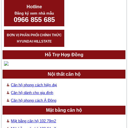
Hotline
Đăng ký xem nhà mẫu
0966 855 685
ĐƠN VỊ PHÂN PHỐI CHÍNH THỨC
HYUNDAI HILLSTATE
Hỗ Trợ Hợp Đồng
Nội thất căn hộ
Căn hộ phong cách hiện đại
Căn hộ dành cho gia đình
Căn hộ phong cách Á Đông
Mặt bằng căn hộ
Mặt bằng căn hộ 102.79m2