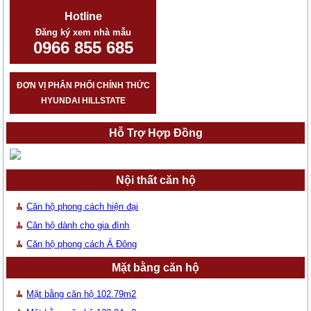
Hotline
Đăng ký xem nhà mẫu
0966 855 685
ĐƠN VỊ PHÂN PHỐI CHÍNH THỨC
HYUNDAI HILLSTATE
Hỗ Trợ Hợp Đồng
Nội thất căn hộ
Căn hộ phong cách hiện đại
Căn hộ dành cho gia đình
Căn hộ phong cách Á Đông
Mặt bằng căn hộ
Mặt bằng căn hộ 102.79m2