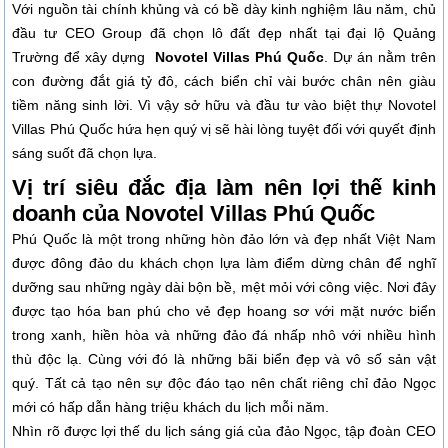
Với nguồn tài chính khủng và có bề dày kinh nghiệm lâu năm, chủ
đầu tư CEO Group đã chọn lô đất đẹp nhất tại đại lộ Quảng
Trường để xây dựng
Novotel Villas Phú Quốc
. Dự án nằm trên
con đường đắt giá tỷ đô, cách biển chỉ vài bước chân nên giàu
tiềm năng sinh lời. Vì vậy sở hữu và đầu tư vào biệt thự Novotel
Villas Phú Quốc hứa hẹn quý vị sẽ hài lòng tuyệt đối với quyết định
sáng suốt đã chọn lựa.
Vị trí siêu đắc địa làm nên lợi thế kinh
doanh của Novotel Villas Phú Quốc
Phú Quốc là một trong những hòn đảo lớn và đẹp nhất Việt Nam
được đông đảo du khách chọn lựa làm điểm dừng chân để nghĩ
dưỡng sau những ngày dài bộn bề, mệt mỏi với công việc. Nơi đây
được tạo hóa ban phú cho vẻ đẹp hoang sơ với mặt nước biển
trong xanh, hiền hòa và những đảo đá nhấp nhô với nhiều hình
thù độc lạ. Cùng với đó là những bãi biển đẹp và vô số sản vật
quý. Tất cả tạo nên sự độc đáo tạo nên chất riêng chỉ đảo Ngọc
mới có hấp dẫn hàng triệu khách du lịch mỗi năm.
Nhìn rõ được lợi thế du lịch sáng giá của đảo Ngọc, tập đoàn CEO