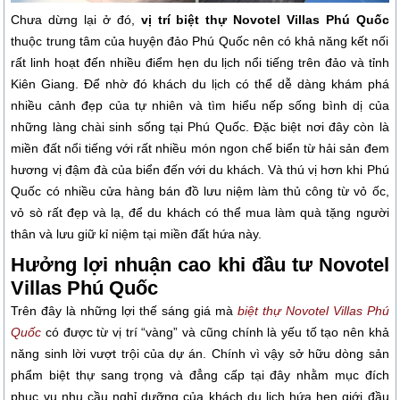
Chưa dừng lại ở đó,
vị trí biệt thự Novotel Villas Phú Quốc
thuộc trung tâm của huyện đảo Phú Quốc nên có khả năng kết nối
rất linh hoạt đến nhiều điểm hẹn du lịch nổi tiếng trên đảo và tỉnh
Kiên Giang. Để nhờ đó khách du lịch có thể dễ dàng khám phá
nhiều cảnh đẹp của tự nhiên và tìm hiểu nếp sống bình dị của
những làng chài sinh sống tại Phú Quốc. Đặc biệt nơi đây còn là
miền đất nổi tiếng với rất nhiều món ngon chế biển từ hải sản đem
hương vị đậm đà của biển đến với du khách. Và thú vị hơn khi Phú
Quốc có nhiều cửa hàng bán đồ lưu niệm làm thủ công từ vỏ ốc,
vỏ sò rất đẹp và lạ, để du khách có thể mua làm quà tặng người
thân và lưu giữ kỉ niệm tại miền đất hứa này.
Hưởng lợi nhuận cao khi đầu tư Novotel
Villas Phú Quốc
Trên đây là những lợi thế sáng giá mà
biệt thự Novotel Villas Phú
Quốc
có được từ vị trí “vàng” và cũng chính là yếu tố tạo nên khả
năng sinh lời vượt trội của dự án. Chính vì vậy sở hữu dòng sản
phẩm biệt thự sang trọng và đẳng cấp tại đây nhằm mục đích
phục vụ nhu cầu nghỉ dưỡng của khách du lịch hứa hẹn giới đầu