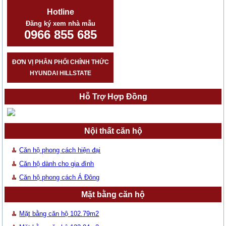
Hotline
Đăng ký xem nhà mẫu
0966 855 685
ĐƠN VỊ PHÂN PHỐI CHÍNH THỨC
HYUNDAI HILLSTATE
Hỗ Trợ Hợp Đồng
Nội thất căn hộ
Căn hộ phong cách hiện đại
Căn hộ dành cho gia đình
Căn hộ phong cách Á Đông
Mặt bằng căn hộ
Mặt bằng căn hộ 102.79m2