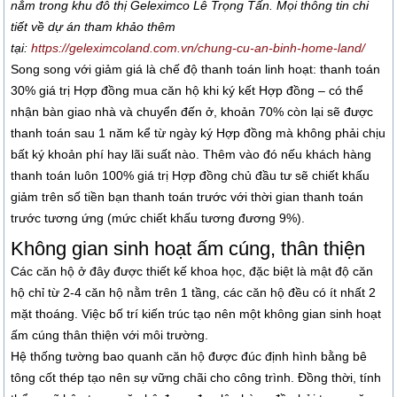
nằm trong khu đô thị Geleximco Lê Trọng Tấn. Mọi thông tin chi
tiết về dự án tham khảo thêm
tại:
https://geleximcoland.com.vn/chung-cu-an-binh-home-land/
Song song với giảm giá là chế độ thanh toán linh hoạt: thanh toán
30% giá trị Hợp đồng mua căn hộ khi ký kết Hợp đồng – có thể
nhận bàn giao nhà và chuyển đến ở, khoản 70% còn lại sẽ được
thanh toán sau 1 năm kể từ ngày ký Hợp đồng mà không phải chịu
bất ký khoản phí hay lãi suất nào. Thêm vào đó nếu khách hàng
thanh toán luôn 100% giá trị Hợp đồng chủ đầu tư sẽ chiết khấu
giảm trên số tiền bạn thanh toán trước với thời gian thanh toán
trước tương ứng (mức chiết khấu tương đương 9%).
Không gian sinh hoạt ấm cúng, thân thiện
Các căn hộ ở đây được thiết kế khoa học, đặc biệt là mật độ căn
hộ chỉ từ 2-4 căn hộ nằm trên 1 tầng, các căn hộ đều có ít nhất 2
mặt thoáng. Việc bố trí kiến trúc tạo nên một không gian sinh hoạt
ấm cúng thân thiện với môi trường.
Hệ thống tường bao quanh căn hộ được đúc định hình bằng bê
tông cốt thép tạo nên sự vững chãi cho công trình. Đồng thời, tính