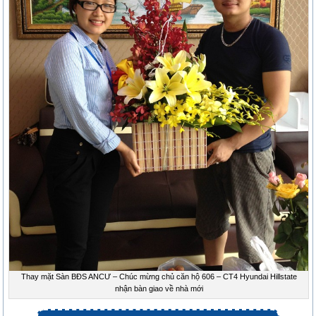
Thay mặt Sàn BĐS ANCƯ – Chúc mừng chủ căn hộ 606 – CT4 Hyundai Hillstate
nhận bàn giao về nhà mới