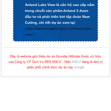
Anland Lake View là căn hộ cao cấp nằm
trong chuỗi sản phẩm Anland 3 được
đầu tư và phát triển bởi tập đoàn Nam
Cường, chi tiết dự án xem tại:
https://namcuongduongnoi.vn/anland-lake-
view/
Đây là website giới thiệu dự án Hyundai Hillstate thuộc sở hữu
của Công ty CP Dịch Vụ BĐS ANCƯ - Hiện
ANCƯ
đang là đơn vị
phân phối chính thức dự án này
Google