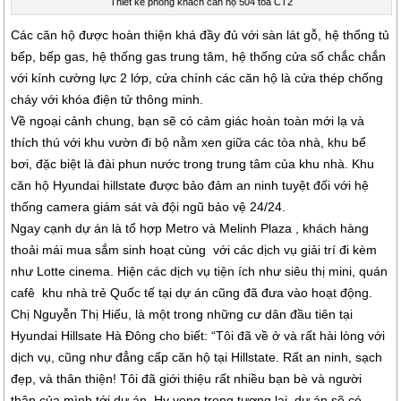
Thiết kế phòng khách căn hộ 504 tòa CT2
Các căn hộ được hoàn thiện khá đầy đủ với sàn lát gỗ, hệ thống tủ
bếp, bếp gas, hệ thống gas trung tâm, hệ thống cửa sổ chắc chắn
với kính cường lực 2 lớp, cửa chính các căn hộ là cửa thép chống
cháy với khóa điện tử thông minh.
Về ngoại cảnh chung, bạn sẽ có cảm giác hoàn toàn mới lạ và
thích thú với khu vườn đi bộ nằm xen giữa các tòa nhà, khu bể
bơi, đặc biệt là đài phun nước trong trung tâm của khu nhà. Khu
căn hộ Hyundai hillstate được bảo đảm an ninh tuyệt đối với hệ
thống camera giám sát và đội ngũ bảo vệ 24/24.
Ngay cạnh dự án là tổ hợp Metro và Melinh Plaza , khách hàng
thoải mái mua sắm sinh hoạt cùng với các dịch vụ giải trí đi kèm
như Lotte cinema. Hiện các dịch vụ tiện ích như siêu thị mini, quán
cafê khu nhà trẻ Quốc tế tại dự án cũng đã đưa vào hoạt động.
Chị Nguyễn Thị Hiếu, là một trong những cư dân đầu tiên tại
Hyundai Hillsate Hà Đông cho biết: “Tôi đã về ở và rất hài lòng với
dịch vụ, cũng như đẳng cấp căn hộ tại Hillstate. Rất an ninh, sạch
đẹp, và thân thiện! Tôi đã giới thiệu rất nhiều bạn bè và người
thân của mình tới dự án. Hy vọng trong tương lai, dự án sẽ có