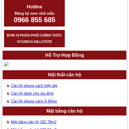
Hotline
Đăng ký xem nhà mẫu
0966 855 685
ĐƠN VỊ PHÂN PHỐI CHÍNH THỨC
HYUNDAI HILLSTATE
Hỗ Trợ Hợp Đồng
Nội thất căn hộ
Căn hộ phong cách hiện đại
Căn hộ dành cho gia đình
Căn hộ phong cách Á Đông
Mặt bằng căn hộ
Mặt bằng căn hộ 102.79m2