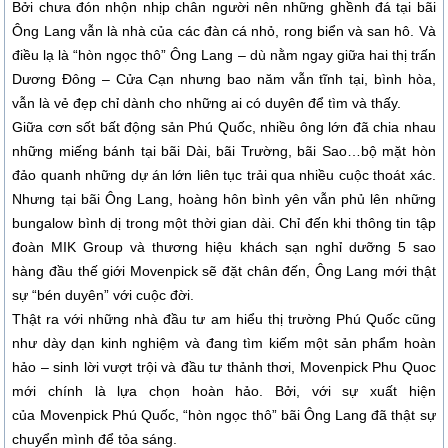
Bởi chưa đón nhộn nhịp chân người nên những ghềnh đá tại bãi
Ông Lang vẫn là nhà của các đàn cá nhỏ, rong biển và san hô. Và
điều lạ là “hòn ngọc thô” Ông Lang – dù nằm ngay giữa hai thị trấn
Dương Đông – Cửa Cạn nhưng bao năm vẫn tĩnh tại, bình hòa,
vẫn là vẻ đẹp chỉ dành cho những ai có duyên để tìm và thấy.
Giữa cơn sốt bất động sản Phú Quốc, nhiều ông lớn đã chia nhau
những miếng bánh tại bãi Dài, bãi Trường, bãi Sao…bộ mặt hòn
đảo quanh những dự án lớn liên tục trải qua nhiều cuộc thoát xác.
Nhưng tại bãi Ông Lang, hoàng hôn bình yên vẫn phủ lên những
bungalow bình dị trong một thời gian dài. Chỉ đến khi thông tin tập
đoàn MIK Group và thương hiệu khách sạn nghỉ dưỡng 5 sao
hàng đầu thế giới Movenpick sẽ đặt chân đến, Ông Lang mới thật
sự “bén duyên” với cuộc đời.
Thật ra với những nhà đầu tư am hiểu thị trường Phú Quốc cũng
như dày dạn kinh nghiệm và đang tìm kiếm một sản phẩm hoàn
hảo – sinh lời vượt trội và đầu tư thảnh thơi, Movenpick Phu Quoc
mới chính là lựa chọn hoàn hảo. Bởi, với sự xuất hiện
của Movenpick Phú Quốc, “hòn ngọc thô” bãi Ông Lang đã thật sự
chuyển mình để tỏa sáng.