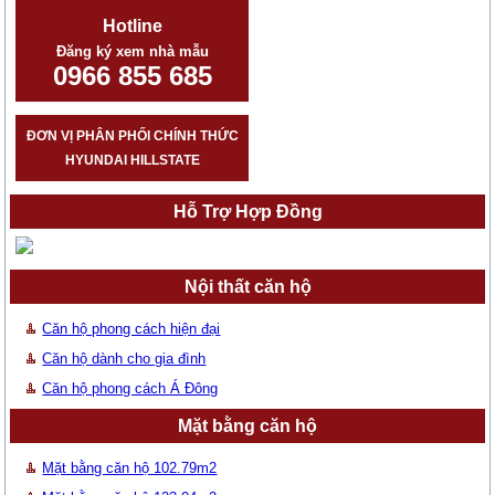
Hotline
Đăng ký xem nhà mẫu
0966 855 685
ĐƠN VỊ PHÂN PHỐI CHÍNH THỨC
HYUNDAI HILLSTATE
Hỗ Trợ Hợp Đồng
Nội thất căn hộ
Căn hộ phong cách hiện đại
Căn hộ dành cho gia đình
Căn hộ phong cách Á Đông
Mặt bằng căn hộ
Mặt bằng căn hộ 102.79m2