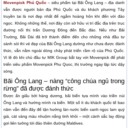
Movenpick Phú Quốc
– siêu phẩm tại Bãi Ông Lang – địa danh
vẫn được người bản địa Phú Quốc và du khách phương Tây
truyền tai là nơi đẹp nhất để ngắm hoàng hôn khi đến với đảo
ngọc. Không những thế, nơi đây còn sở hữu vị trí đắc địa trên trục
đường nối thị trấn Dương Đông đến Bắc đảo. Nếu như Bãi
Trường, Bãi Dài đã trở thành điểm đến cho những nhà đầu tư
sành sỏi thì vẻ đẹp của Bãi Ông Lang dường như chưa được đánh
thức, vẫn nằm ngoài dòng chảy phát triển rầm rộ của Phú Quốc.
Vì lẽ đó khi chủ đầu tư MIK Group bắt tay với Movenpick để phát
triển siêu phẩm Movenpick Phu Quoc, thị trường ngay lập tức dậy
sóng.
Bãi Ông Lang – nàng “công chúa ngủ trong
rừng” đã được đánh thức
Được ẩn giấu bởi hàng dương, bãi biển tựa mình vào triền núi
Ông Lang và hướng mình ra biển. Một số ít du khách quốc tế bao
năm vẫn đến đây để tận hưởng làn nước biển xanh ngọc lam quý
giá, cát vàng màu nhuộm nắng tinh khôi – một cảnh sắc lay động
gợi liên tưởng tới đảo thiên đường Maldives.