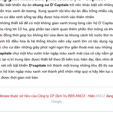
ặc biệt khiến dự án
chung cư D’ Capitale
trở nên khác biệt với nhữ
 kiến trúc xanh ấn tượng. Xung quanh nội khu dự án đều trồng nhiều câ
ho cư dân sinh sống tại đây được hòa mình vào thiên nhiên.
những thiết kế để có một không gian xanh trong từng căn hộ D’ Capita
òa rộng tới 13 ha, góp phần tạo cảnh quan thêm phần thơ mộng và kh
le
đồng thời giúp lọc không khí vừa đem lại khung cảnh hồ nước thơ 
nh hồ điều hòa là hệ thống khuôn viên cây xanh lớn có tác dụng ngă
i cho cư dân những giây phút nghỉ ngơi thư giãn thoải mái sau những
apitale
như một khu vườn tràn ngập màu xanh mát của cỏ cây nằm gi
c tại vị trí trung tâm được thiết kế theo lối kiến trúc hiện đại, tầm nh
nét nổi bật khiến
D’capitale
trở thành một trong những khu đô thị sa
n hộ tràn ngập màu xanh nơi thành phố nhộn nhịp quý vị hãy liên tục 
t được thời gian mở bán.
 Hillstate thuộc sở hữu của Công ty CP Dịch Vụ BĐS ANCƯ - Hiện
ANCƯ
đang 
Google