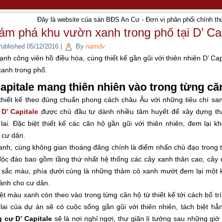
Đây là website của sàn BĐS An Cư - Đơn vị phân phối chính t
ám phá khu vườn xanh trong phố tại D’ Cap
ublished
05/12/2016
|
By
namdv
̣nh công viên hồ điều hòa, cùng thiết kế gần gũi với thiên nhiên D’ Ca
anh trong phố.
Capitale mang thiên nhiên vào trong từng că
hiết kế theo đúng chuẩn phong cách châu Âu với những tiêu chí sang
,
D’ Capitale
được chủ đầu tư dành nhiều tâm huyết để xây dựng th
lai. Đặc biệt thiết kế các căn hộ gần gũi với thiên nhiên, đem lại 
 cư dân.
nh, cùng không gian thoáng đãng chính là điểm nhấn chủ đạo trong t
ộc đáo bao gồm tầng thứ nhất hệ thống các cây xanh thân cao, cây c
ỡ sắc màu, phía dưới cùng là những thảm cỏ xanh mướt đem lại một
lành cho cư dân.
ệt màu xanh còn theo vào trong từng căn hộ từ thiết kế tới cách bố t
lai của dự án sẽ có cuộc sống gần gũi với thiên nhiên, tách biệt h
 cư D’ Capitale
sẽ là nơi nghỉ ngơi, thư giãn lí tưởng sau những giờ