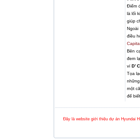
Điểm đ
là lối
giúp c
Ngoài 
điều h
Capita
Bên cạ
đem lạ
ví
D’ C
Tọa lạ
những 
một că
để biế
Đây là website giới thiệu dự án Hyundai