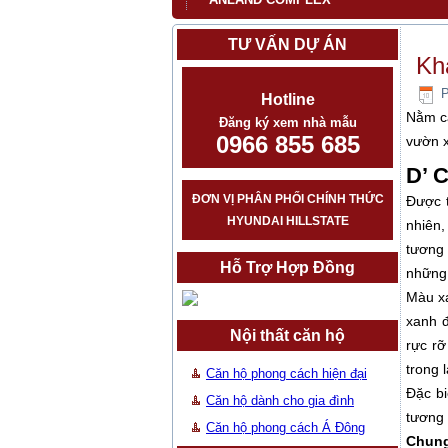
TƯ VẤN DỰ ÁN
Kh
P
Hotline
Nằm ca
Đăng ký xem nhà mẫu
0966 855 685
vườn x
D’ 
ĐƠN VỊ PHÂN PHỐI CHÍNH THỨC
Được t
HYUNDAI HILLSTATE
nhiên
tương 
Hỗ Trợ Hợp Đồng
những
Màu xa
xanh đ
Nội thất căn hộ
rực r
trong 
Căn hộ phong cách hiện đại
Đặc bi
Căn hộ dành cho gia đình
tương 
Căn hộ phong cách Á Đông
Chung