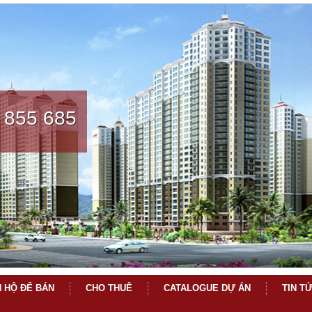
 855 685
 HỘ ĐỂ BÁN
CHO THUÊ
CATALOGUE DỰ ÁN
TIN T