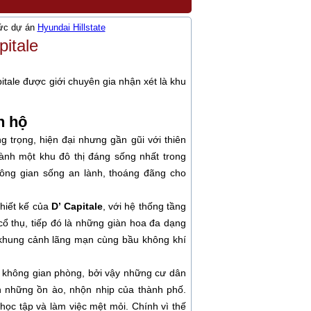
hức dự án
Hyundai Hillstate
itale
pitale được giới chuyên gia nhận xét là khu
n hộ
 trọng, hiện đại nhưng gần gũi với thiên
ành một khu đô thị đáng sống nhất trong
không gian sống an lành, thoáng đãng cho
hiết kế của
D’ Capitale
, với hệ thống tầng
ổ thụ, tiếp đó là những giàn hoa đa dạng
 khung cảnh lãng mạn cùng bầu không khí
rí không gian phòng, bởi vậy những cư dân
ẳn những ồn ào, nhộn nhịp của thành phố.
 học tập và làm việc mệt mỏi. Chính vì thế