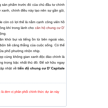
ng sản phẩm trước đó của chủ đầu tư chính
y xanh, chính điều này tạo nên sự gần gũi,
le còn có lợi thế là nằm cạnh công viên hồ
ông khí trong lành cho
căn hộ chung cư D’
mộng.
n khói bụi và tiếng ồn từ bên ngoài vào,
 bộn bề căng thẳng của cuộc sống. Có thể
ữa phố phường nhộn nhịp.
ìn đẹp cùng không gian xanh độc đáo chính là
ng trọng bậc nhất thủ đô. Để sở hữu ngay
cập nhật về
tiến độ
chung cư D’ Capitale
là đơn vị phân phối chính thức dự án này