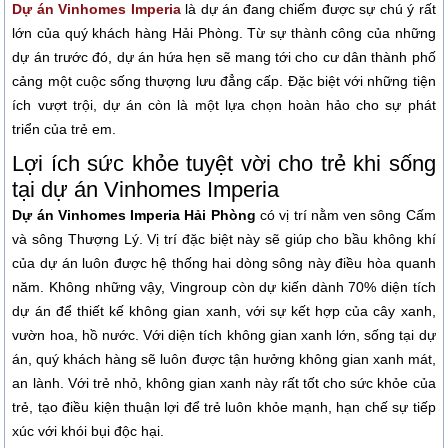
Dự án Vinhomes Imperia
là dự án đang chiếm được sự chú ý rất
lớn của quý khách hàng Hải Phòng. Từ sự thành công của những
dự án trước đó, dự án hứa hẹn sẽ mang tới cho cư dân thành phố
cảng một cuộc sống thượng lưu đẳng cấp. Đặc biệt với những tiện
ích vượt trội, dự án còn là một lựa chọn hoàn hảo cho sự phát
triển của trẻ em.
Lợi ích sức khỏe tuyệt vời cho trẻ khi sống
tại dự án Vinhomes Imperia
Dự án Vinhomes Imperia Hải Phòng
có vị trí nằm ven sông Cấm
và sông Thượng Lý. Vị trí đặc biệt này sẽ giúp cho bầu không khí
của dự án luôn được hệ thống hai dòng sông này điều hòa quanh
năm. Không những vậy, Vingroup còn dự kiến dành 70% diện tích
dự án để thiết kế không gian xanh, với sự kết hợp của cây xanh,
vườn hoa, hồ nước. Với diện tích không gian xanh lớn, sống tại dự
án, quý khách hàng sẽ luôn được tận hưởng không gian xanh mát,
an lành. Với trẻ nhỏ, không gian xanh này rất tốt cho sức khỏe của
trẻ, tạo điều kiện thuận lợi để trẻ luôn khỏe mạnh, hạn chế sự tiếp
xúc với khói bụi độc hại.