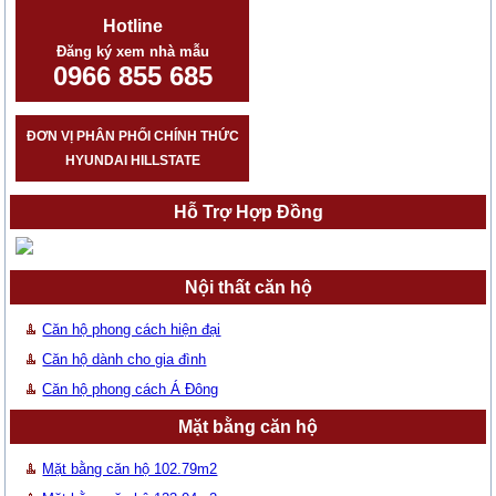
Hotline
Đăng ký xem nhà mẫu
0966 855 685
ĐƠN VỊ PHÂN PHỐI CHÍNH THỨC
HYUNDAI HILLSTATE
Hỗ Trợ Hợp Đồng
Nội thất căn hộ
Căn hộ phong cách hiện đại
Căn hộ dành cho gia đình
Căn hộ phong cách Á Đông
Mặt bằng căn hộ
Mặt bằng căn hộ 102.79m2