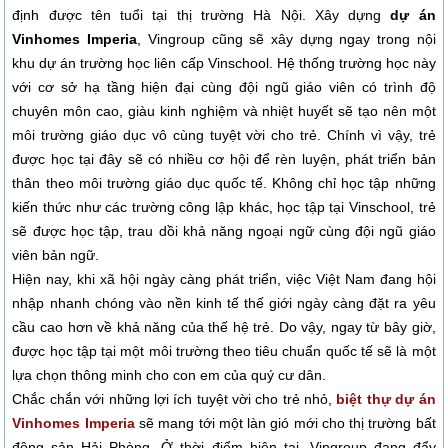
định được tên tuổi tại thị trường Hà Nội. Xây dựng
dự án
Vinhomes Imperia
, Vingroup cũng sẽ xây dựng ngay trong nội
khu dự án trường học liên cấp Vinschool. Hệ thống trường học này
với cơ sở hạ tầng hiện đại cùng đội ngũ giáo viên có trình độ
chuyên môn cao, giàu kinh nghiệm và nhiệt huyết sẽ tạo nên một
môi trường giáo dục vô cùng tuyệt vời cho trẻ. Chính vì vậy, trẻ
được học tại đây sẽ có nhiều cơ hội để rèn luyện, phát triển bản
thân theo môi trường giáo dục quốc tế. Không chỉ học tập những
kiến thức như các trường công lập khác, học tập tại Vinschool, trẻ
sẽ được học tập, trau dồi khả năng ngoại ngữ cùng đội ngũ giáo
viên bản ngữ.
Hiện nay, khi xã hội ngày càng phát triển, việc Việt Nam đang hội
nhập nhanh chóng vào nền kinh tế thế giới ngày càng đặt ra yêu
cầu cao hơn về khả năng của thế hệ trẻ. Do vậy, ngay từ bây giờ,
được học tập tại một môi trường theo tiêu chuẩn quốc tế sẽ là một
lựa chọn thông minh cho con em của quý cư dân.
Chắc chắn với những lợi ích tuyệt vời cho trẻ nhỏ,
biệt thự dự án
Vinhomes Imperia
sẽ mang tới một làn gió mới cho thị trường bất
động sản Hải Phòng. Ở thời điểm hiện tại, Vingroup đang đẩy