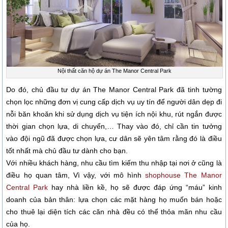
Nội thất căn hộ dự án The Manor Central Park
Do đó, chủ đầu tư dự án The Manor Central Park đã tinh tường
chọn lọc những đơn vị cung cấp dịch vụ uy tín để người dân dẹp đi
nỗi băn khoăn khi sử dụng dịch vụ tiện ích nội khu, rút ngắn được
thời gian chọn lựa, di chuyển,… Thay vào đó, chỉ cần tin tưởng
vào đội ngũ đã được chọn lựa, cư dân sẽ yên tâm rằng đó là điều
tốt nhất mà chủ đầu tư dành cho bạn.
Với nhiều khách hàng, nhu cầu tìm kiếm thu nhập tại nơi ở cũng là
điều họ quan tâm, Vì vậy, với mô hình
shophouse The Manor
Central Park
hay nhà liền kề, họ sẽ được đáp ứng “máu” kinh
doanh của bản thân: lựa chọn các mặt hàng họ muốn bán hoặc
cho thuê lại diện tích các căn nhà đều có thể thỏa mãn nhu cầu
của họ.