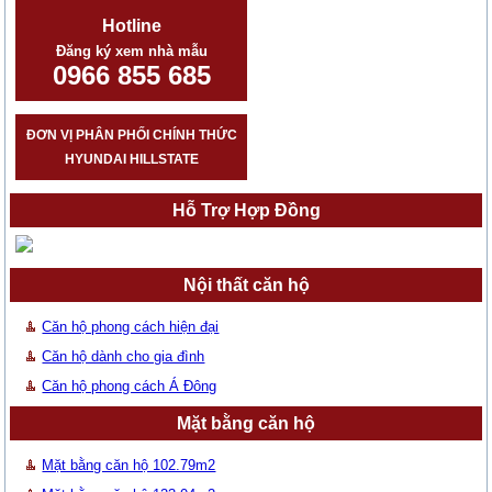
Hotline
Đăng ký xem nhà mẫu
0966 855 685
ĐƠN VỊ PHÂN PHỐI CHÍNH THỨC
HYUNDAI HILLSTATE
Hỗ Trợ Hợp Đồng
Nội thất căn hộ
Căn hộ phong cách hiện đại
Căn hộ dành cho gia đình
Căn hộ phong cách Á Đông
Mặt bằng căn hộ
Mặt bằng căn hộ 102.79m2