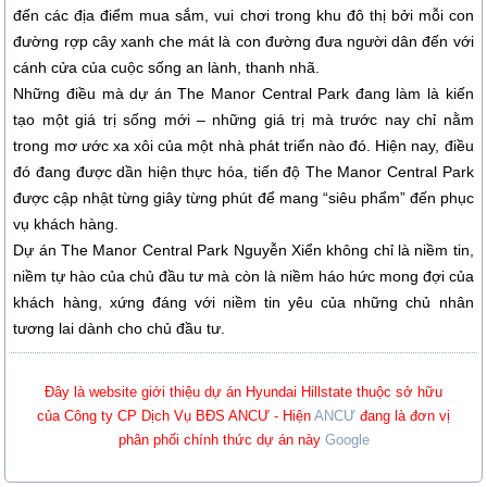
đến các địa điểm mua sắm, vui chơi trong khu đô thị bởi mỗi con
đường rợp cây xanh che mát là con đường đưa người dân đến với
cánh cửa của cuộc sống an lành, thanh nhã.
Những điều mà dự án
The Manor Central Park đang làm là kiến
tạo một giá trị sống mới – những giá trị mà trước nay chỉ nằm
trong mơ ước xa xôi của một nhà phát triển nào đó. Hiện nay, điều
đó đang được dần hiện thực hóa, tiến độ The Manor Central Park
được cập nhật từng giây từng phút để mang “siêu phẩm” đến phục
vụ khách hàng.
Dự án The Manor Central Park Nguyễn Xiển không chỉ là niềm tin,
niềm tự hào của chủ đầu tư mà còn là niềm háo hức mong đợi của
khách hàng, xứng đáng với niềm tin yêu của những chủ nhân
tương lai dành cho chủ đầu tư.
Đây là website giới thiệu dự án Hyundai Hillstate thuộc sở hữu
của Công ty CP Dịch Vụ BĐS ANCƯ - Hiện
ANCƯ
đang là đơn vị
phân phối chính thức dự án này
Google