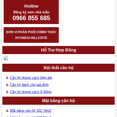
Hotline
Đăng ký xem nhà mẫu
0966 855 685
ĐƠN VỊ PHÂN PHỐI CHÍNH THỨC
HYUNDAI HILLSTATE
Hỗ Trợ Hợp Đồng
Nội thất căn hộ
Căn hộ phong cách hiện đại
Căn hộ dành cho gia đình
Căn hộ phong cách Á Đông
Mặt bằng căn hộ
Mặt bằng căn hộ 102.79m2