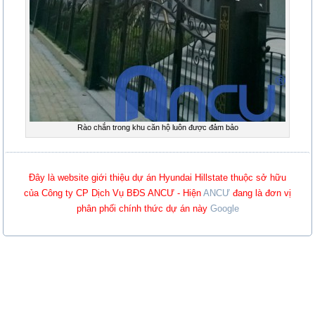
Rào chắn trong khu căn hộ luôn được đảm bảo
Đây là website giới thiệu dự án Hyundai Hillstate thuộc sở hữu
của Công ty CP Dịch Vụ BĐS ANCƯ - Hiện
ANCƯ
đang là đơn vị
phân phối chính thức dự án này
Google