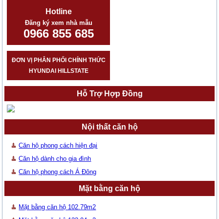
Hotline
Đăng ký xem nhà mẫu
0966 855 685
ĐƠN VỊ PHÂN PHỐI CHÍNH THỨC
HYUNDAI HILLSTATE
Hỗ Trợ Hợp Đồng
Nội thất căn hộ
Căn hộ phong cách hiện đại
Căn hộ dành cho gia đình
Căn hộ phong cách Á Đông
Mặt bằng căn hộ
Mặt bằng căn hộ 102.79m2