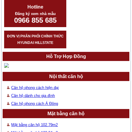
Hotline
Đăng ký xem nhà mẫu
0966 855 685
ĐƠN VỊ PHÂN PHỐI CHÍNH THỨC
HYUNDAI HILLSTATE
Hỗ Trợ Hợp Đồng
Nội thất căn hộ
Căn hộ phong cách hiện đại
Căn hộ dành cho gia đình
Căn hộ phong cách Á Đông
Mặt bằng căn hộ
Mặt bằng căn hộ 102.79m2