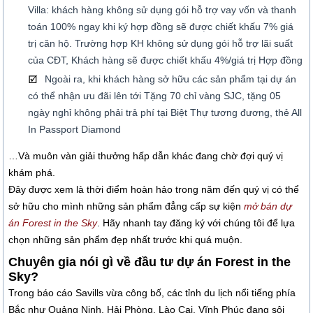
Villa: khách hàng không sử dụng gói hỗ trợ vay vốn và thanh
toán 100% ngay khi ký hợp đồng sẽ được chiết khấu 7% giá
trị căn hộ. Trường hợp KH không sử dụng gói hỗ trợ lãi suất
của CĐT, Khách hàng sẽ được chiết khấu 4%/giá trị Hợp đồng
Ngoài ra, khi khách hàng sở hữu các sản phẩm tại dự án
có thể nhận ưu đãi lên tới Tặng 70 chỉ vàng SJC, tặng 05
ngày nghỉ không phải trả phí tại Biệt Thự tương đương, thẻ All
In Passport Diamond
…Và muôn vàn giải thưởng hấp dẫn khác đang chờ đợi quý vị
khám phá.
Đây được xem là thời điểm hoàn hảo trong năm đến quý vị có thể
sở hữu cho mình những sản phẩm đẳng cấp sự kiện
mở bán dự
án Forest in the Sky
. Hãy nhanh tay đăng ký với chúng tôi để lựa
chọn những sản phẩm đẹp nhất trước khi quá muộn.
Chuyên gia nói gì về đầu tư dự án Forest in the
Sky?
Trong báo cáo Savills vừa công bố, các tỉnh du lịch nổi tiếng phía
Bắc như Quảng Ninh, Hải Phòng, Lào Cai, Vĩnh Phúc đang sôi