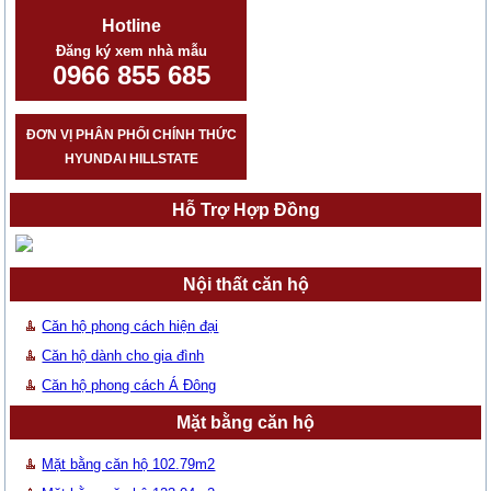
Hotline
Đăng ký xem nhà mẫu
0966 855 685
ĐƠN VỊ PHÂN PHỐI CHÍNH THỨC
HYUNDAI HILLSTATE
Hỗ Trợ Hợp Đồng
Nội thất căn hộ
Căn hộ phong cách hiện đại
Căn hộ dành cho gia đình
Căn hộ phong cách Á Đông
Mặt bằng căn hộ
Mặt bằng căn hộ 102.79m2