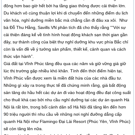
động hơn bao giờ hết bởi hạ tầng giao thông được cải thiện lớn.
Du khách vô cùng thuận lợi khi di chuyển đến những điểm du lịch
văn hóa, nghỉ dưỡng miền bắc mà chẳng cần đi đâu xa xôi. Như
bà Đỗ Thu Hằng, Savills VN phân tích đã cho thấy rằng ““Với sự
cải thiện đáng kể về tình hình hoạt động khách sạn thời gian gần
đây, sự thành công của biệt thự nghỉ dưỡng khu vực phía Bắc chỉ
còn là vấn đề về ý tưởng sản phẩm, thiết kế, cảnh quan và cách
thức vận hành”.
Giá đất tại Vĩnh Phúc tăng đều qua các năm và giữ vững giá giữ
lúc thị trường gặp nhiều khó khăn. Tính đến thời điểm hiện tại,
Vĩnh Phúc vẫn được xem là miền đất hứa của các nhà đầu tư.
Những gì xảy ra trong thực tế đã chứng minh rằng, giá bất động
sản tăng do hầu hết các dự án đi vào hoạt động đều đạt công suất
cho thuê khá cao bởi nhu cầu nghỉ dưỡng tại các dự án quanh Hà
Nội là rất lớn, trong bối cảnh dân số Hà Nội đã tăng lên đến hơn
90 triệu người thì nhu cầu về những nơi nghỉ đưỡng dẳng cấp
quanh Hà Nội như Flamingo Đại Lải Resort (Phúc Yên, Vĩnh Phúc)
sẽ còn tăng lên nữa.