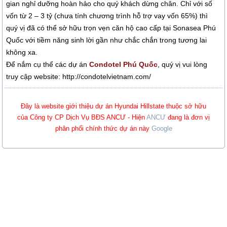
gian nghỉ dưỡng hoàn hảo cho quý khách dừng chân. Chỉ với số
vốn từ 2 – 3 tỷ (chưa tính chương trình hỗ trợ vay vốn 65%) thì
quý vị đã có thể sở hữu trọn vẹn căn hộ cao cấp tại Sonasea Phú
Quốc với tiềm năng sinh lời gần như chắc chắn trong tương lai
không xa.
Để nắm cụ thể các dự án
Condotel Phú Quốc
, quý vị vui lòng
truy cập website: http://condotelvietnam.com/
Đây là website giới thiệu dự án Hyundai Hillstate thuộc sở hữu
của Công ty CP Dịch Vụ BĐS ANCƯ - Hiện
ANCƯ
đang là đơn vị
phân phối chính thức dự án này
Google