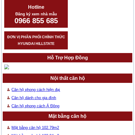
Hotline
Đăng ký xem nhà mẫu
0966 855 685
ĐƠN VỊ PHÂN PHỐI CHÍNH THỨC
HYUNDAI HILLSTATE
Hỗ Trợ Hợp Đồng
Nội thất căn hộ
Căn hộ phong cách hiện đại
Căn hộ dành cho gia đình
Căn hộ phong cách Á Đông
Mặt bằng căn hộ
Mặt bằng căn hộ 102.79m2